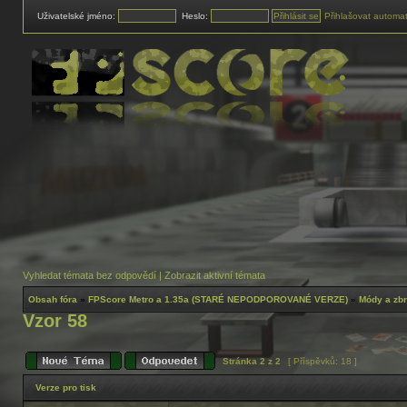
Uživatelské jméno:
Heslo:
Přihlašovat automat
Vyhledat témata bez odpovědí
|
Zobrazit aktivní témata
Obsah fóra
»
FPScore Metro a 1.35a (STARÉ NEPODPOROVANÉ VERZE)
»
Módy a zb
Vzor 58
Stránka
2
z
2
[ Příspěvků: 18 ]
Verze pro tisk