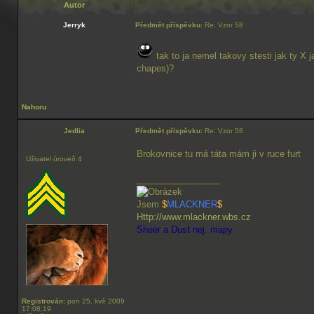
Autor
Jerryk
Předmět příspěvku:
Re: Vzor 58
tak to ja nemel takovy stesti jak ty X j
chapes)?
Nahoru
Jedlia
Předmět příspěvku:
Re: Vzor 58
Brokovnice tu má táta mám ji v ruce furt
Uživatel úroveň 4
_________________
Jsem
$
MLACKNER
$
Http://www.mlackner.wbs.cz
Sheer a Dust nej. mapy
Registrován:
pon 25. kvě 2009
17:08:19