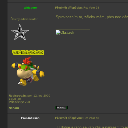
Whispere
Předmět příspěvku:
Re: Vzor 58
Sprovnozním to, zálohy mám, přes noc dám
Čestný administrátor
_________________
Registrován:
pon 12. led 2009
18:35:48
Příspěvky:
798
Nahoru
PaulJackson
Předmět příspěvku:
Re: Vzor 58
JJ dobře a ráno se vzbudíš a napíše ti to er