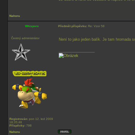
Nahoru
Whispere
Předmět příspěvku:
Re: Vzor 58
Čestný administrátor
Není to jako jeden balík. Je tam hromada 
_________________
Registrován:
pon 12. led 2009
18:35:48
Příspěvky:
798
Nahoru