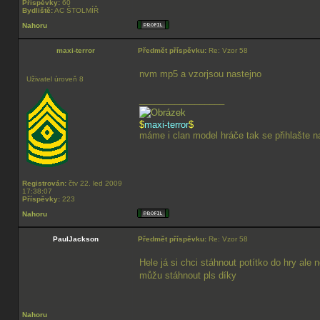
Příspěvky:
60
Bydliště:
AC ŠTOLMÍŘ
Nahoru
maxi-terror
Předmět příspěvku:
Re: Vzor 58
nvm mp5 a vzorjsou nastejno
Uživatel úroveň 8
_________________
$
maxi-terror
$
máme i clan model hráče tak se přihlašte n
Registrován:
čtv 22. led 2009
17:38:07
Příspěvky:
223
Nahoru
PaulJackson
Předmět příspěvku:
Re: Vzor 58
Hele já si chci stáhnout potítko do hry ale
můžu stáhnout pls díky
Nahoru