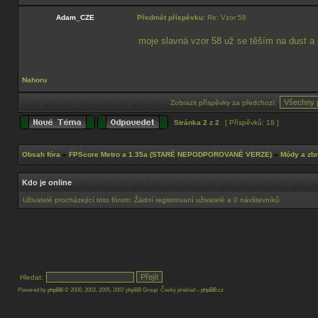
Adam_CZE
Předmět příspěvku:
Re: Vzor 58
moje slavná vzor 58 už se těším na dust a 
Nahoru
Zobrazit příspěvky za předchozí:
Stránka
2
z
2
[ Příspěvků: 18 ]
Obsah fóra
»
FPScore Metro a 1.35a (STARÉ NEPODPOROVANÉ VERZE)
»
Módy a zb
Kdo je online
Uživatelé procházející toto fórum: Žádní registrovaní uživatelé a 0 návštevníků
Hledat:
Powered by
phpBB
© 2000, 2002, 2005, 2007 phpBB Group Český překlad –
phpBB.cz