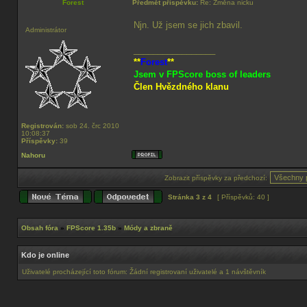
Forest
Předmět příspěvku:
Re: Změna nicku
Njn. Už jsem se jich zbavil.
Administrátor
_________________
**
Forest
**
Jsem v FPScore boss of leaders
Člen Hvězdného klanu
Registrován:
sob 24. črc 2010
10:08:37
Příspěvky:
39
Nahoru
Zobrazit příspěvky za předchozí:
Stránka
3
z
4
[ Příspěvků: 40 ]
Obsah fóra
»
FPScore 1.35b
»
Módy a zbraně
Kdo je online
Uživatelé procházející toto fórum: Žádní registrovaní uživatelé a 1 návštěvník