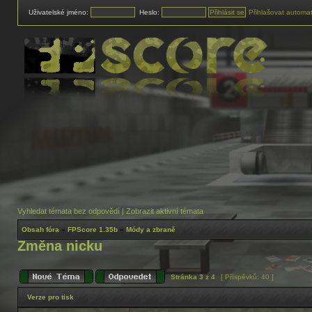
Uživatelské jméno:
Heslo:
Přihlašovat automat
Vyhledat témata bez odpovědí
|
Zobrazit aktivní témata
Obsah fóra
»
FPScore 1.35b
»
Módy a zbraně
Změna nicku
Stránka
3
z
4
[ Příspěvků: 40 ]
Verze pro tisk