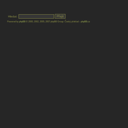
Hledat:
Powered by
phpBB
© 2000, 2002, 2005, 2007 phpBB Group Český překlad –
phpBB.cz