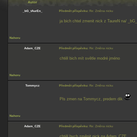
Autor
_bG_tAurEn_
Předmět příspěvku:
Re: Změna nicku
ja bich chtel zmenit nick z TaureN na/ _bG
Nahoru
Adam_CZE
Předmět příspěvku:
Re: Změna nicku
chtěl bich mít světle modré jméno
Nahoru
Tommycz
Předmět příspěvku:
Re: Změna nicku
Pls zmen na Tommycz, predem dik
Nahoru
Adam_CZE
Předmět příspěvku:
Re: Změna nicku
chtěl bych změnit nick na Adam_CZE