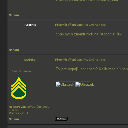
Nahoru
Apophis
Předmět příspěvku:
Re: Změna nicku
chtel bych zmenit nick na "Apophis" dik
Nahoru
MyBullet
Předmět příspěvku:
Re: Změna nicku
To jste vypojili antispam? Kolik měsíců ne
Uživatel úroveň 5
_________________
Registrován:
stř 04. úno 2009
0:11:01
Příspěvky:
84
Nahoru