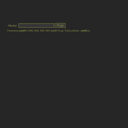
Hledat:
Powered by
phpBB
© 2000, 2002, 2005, 2007 phpBB Group Český překlad –
phpBB.cz