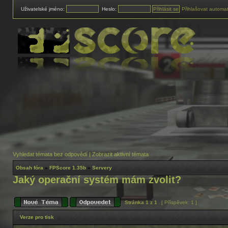
Uživatelské jméno:
Heslo:
Přihlašovat automat
Vyhledat témata bez odpovědí
|
Zobrazit aktivní témata
Obsah fóra
»
FPScore 1.35b
»
Servery
Jaký operační systém mám zvolit?
Stránka
1
z
1
[ Příspěvek: 1 ]
Verze pro tisk