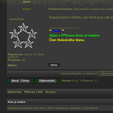
Autor
Forest
Předmět příspěvku:
Jaký operační systém mám zvolit
Doporučujeme Ubuntu, pro které jsou zde 
Administrátor
_________________
**
Forest
**
Jsem v FPScore boss of leaders
Člen Hvězdného klanu
Registrován:
sob 24. črc 2010
10:08:37
Příspěvky:
39
Nahoru
Zobrazit příspěvky za předchozí:
Stránka
1
z
1
[ Příspěvek: 1 ]
Obsah fóra
»
FPScore 1.35b
»
Servery
Kdo je online
Uživatelé procházející toto fórum: Žádní registrovaní uživatelé a 1 návštěvník