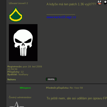
Uživatel úroveň 2
A kdyže má ten patch 1.36 vyjít???
_________________
www.kacko15.wgz.cz
Registrován:
pon 19. led 2009
20:59:56
Příspěvky:
12
Bydliště:
Vodňany
Nahoru
Whispere
Předmět příspěvku:
Re: Vzor 58
Čestný administrátor
To ještě nwm, ale asi udělám jen úpravu F
_________________