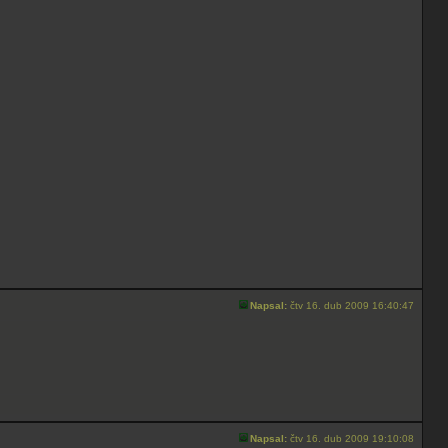
Napsal:
čtv 16. dub 2009 16:40:47
Napsal:
čtv 16. dub 2009 19:10:08