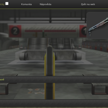
Klikni pro zobrazení menu
icky
Komunita
Nápověda
Zpět na web
raně