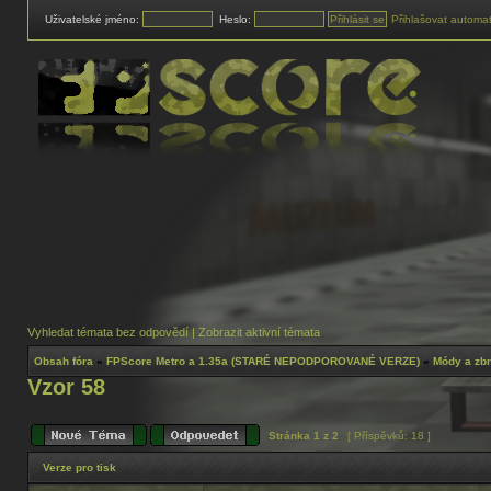
Uživatelské jméno:
Heslo:
Přihlašovat automat
Vyhledat témata bez odpovědí
|
Zobrazit aktivní témata
Obsah fóra
»
FPScore Metro a 1.35a (STARÉ NEPODPOROVANÉ VERZE)
»
Módy a zb
Vzor 58
Stránka
1
z
2
[ Příspěvků: 18 ]
Verze pro tisk