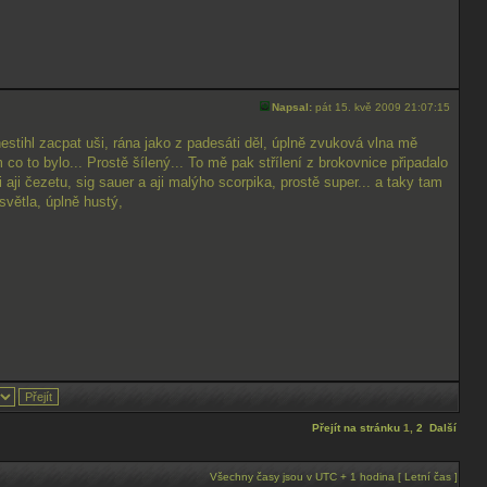
Napsal:
pát 15. kvě 2009 21:07:15
nestihl zacpat uši, rána jako z padesáti děl, úplně zvuková vlna mě
 co to bylo... Prostě šílený... To mě pak střílení z brokovnice připadalo
 aji čezetu, sig sauer a aji malýho scorpika, prostě super... a taky tam
 světla, úplně hustý,
Přejít na stránku
1
,
2
Další
Všechny časy jsou v UTC + 1 hodina [ Letní čas ]