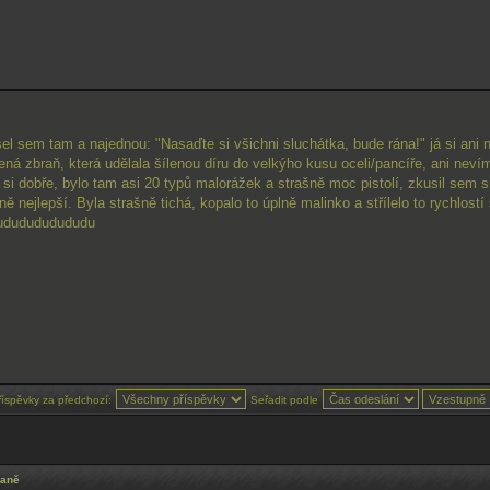
ošel sem tam a najednou: "Nasaďte si všichni sluchátka, bude rána!" já si ani 
lená zbraň, která udělala šílenou díru do velkýho kusu oceli/pancíře, ani nevím
em si dobře, bylo tam asi 20 typů malorážek a strašně moc pistolí, zkusil sem si
ě nejlepší. Byla strašně tichá, kopalo to úplně malinko a střílelo to rychlostí
ududududududu
říspěvky za předchozí:
Seřadit podle
raně