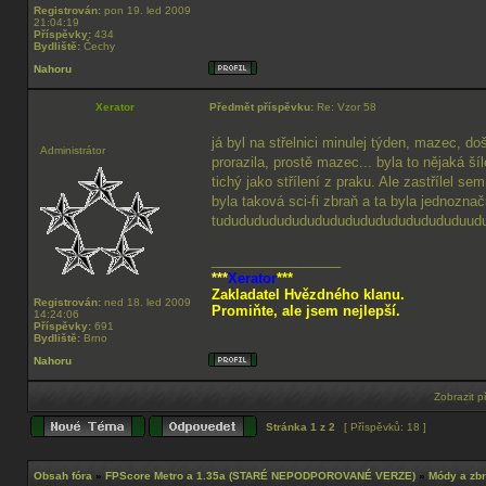
Registrován:
pon 19. led 2009
21:04:19
Příspěvky:
434
Bydliště:
Čechy
Nahoru
Xerator
Předmět příspěvku:
Re: Vzor 58
já byl na střelnici minulej týden, mazec, d
Administrátor
prorazila, prostě mazec... byla to nějaká ší
tichý jako střílení z praku. Ale zastřílel s
byla taková sci-fi zbraň a ta byla jednoznačn
tududududududududududududududududuud
_________________
***
Xerator
***
Zakladatel Hvězdného klanu.
Registrován:
ned 18. led 2009
Promiňte, ale jsem nejlepší.
14:24:06
Příspěvky:
691
Bydliště:
Brno
Nahoru
Zobrazit p
Stránka
1
z
2
[ Příspěvků: 18 ]
Obsah fóra
»
FPScore Metro a 1.35a (STARÉ NEPODPOROVANÉ VERZE)
»
Módy a zb