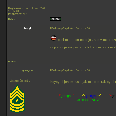
Registrován:
pon 12. led 2009
18:35:48
Příspěvky:
798
Nahoru
Jerryk
Předmět příspěvku:
Re: Vzor 58
pani to je teda neco ja zase v ruce dr
doporucuju ale pozor na lidi at nekoho neza
Nahoru
greegho
Předmět příspěvku:
Re: Vzor 58
Uživatel úroveň 9
kdyby si jenom tusil, jak to kope, tak by si 
_________________
.......
#
greegho
#
.....
***
greegho
***
.....
#^
gr
::::::::::::::::::::::::::
40.000 FRAGŮ
:::::::::::::::