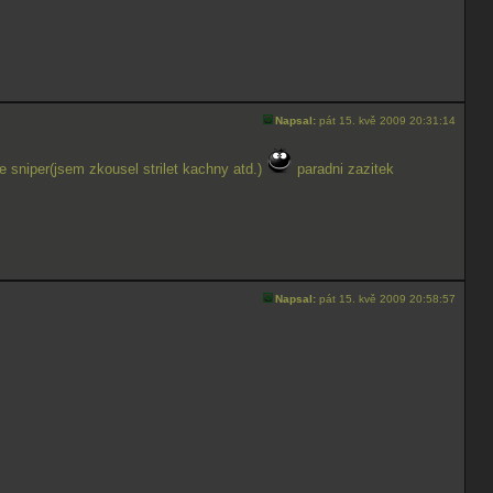
Napsal:
pát 15. kvě 2009 20:31:14
e sniper(jsem zkousel strilet kachny atd.)
paradni zazitek
Napsal:
pát 15. kvě 2009 20:58:57