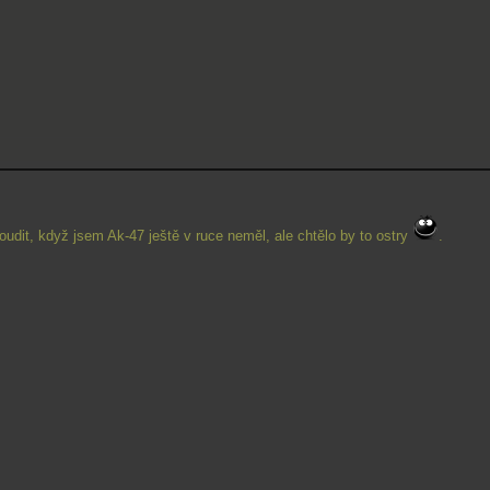
oudit, když jsem Ak-47 ještě v ruce neměl, ale chtělo by to ostry
.