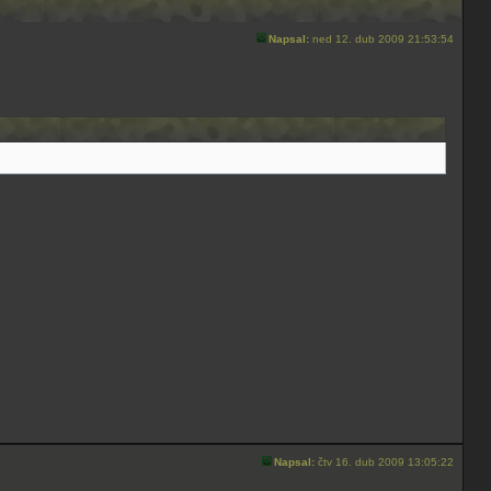
Napsal:
ned 12. dub 2009 21:53:54
Napsal:
čtv 16. dub 2009 13:05:22