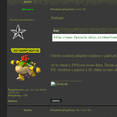
Autor
Whispere
Předmět příspěvku:
Vzor 58
Stahujte:
Čestný administrátor
Kód:
http://www.fpscore.whis.cz/downloa
Těmito soubory přepište soubory v pak0.pk
Je to zbraň z FPScore Invex Bety. Škoda je
PS: Uvidíme v patchu 1.36, třeba se tam ob
_________________
Registrován:
pon 12. led 2009
18:35:48
Příspěvky:
798
Nahoru
Kacko
Předmět příspěvku:
Re: Vzor 58