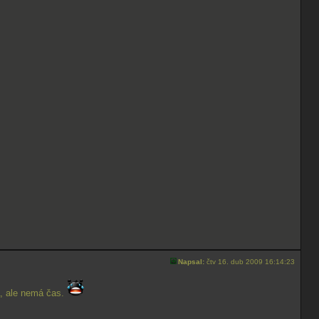
Napsal:
čtv 16. dub 2009 16:14:23
a, ale nemá čas.