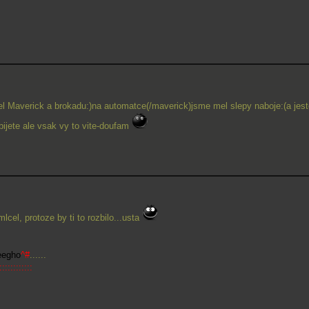
zel Maverick a brokadu:)na automatce(/maverick)jsme mel slepy naboje:(a jest
bijete ale vsak vy to vite-doufam
mlcel, protoze by ti to rozbilo...usta
eegho
^#
......
::::::::::::