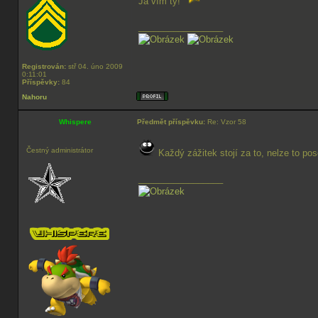
Já vím ty!
_________________
Registrován:
stř 04. úno 2009
0:11:01
Příspěvky:
84
Nahoru
Whispere
Předmět příspěvku:
Re: Vzor 58
Čestný administrátor
Každý zážitek stojí za to, nelze to pos
_________________