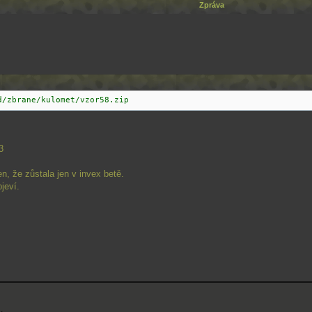
Zpráva
d/zbrane/kulomet/vzor58.zip
3
n, že zůstala jen v invex betě.
jeví.