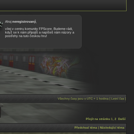
Ahoj
neregistrovaný
,
vítej v centru komunity FPScore. Budeme rádi,
když se k nám připojíš a napíšeš nám názory a
postřehy na tuto českou hru!
Všechny časy jsou v UTC + 1 hodina [ Letní čas ]
Přejít na stránku
1
,
2
Další
Předchozí téma
|
Následující téma