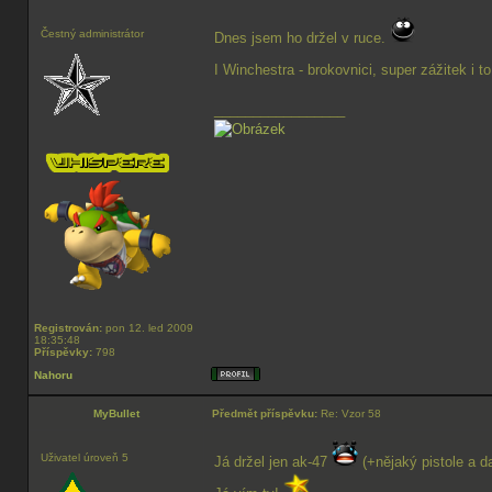
Čestný administrátor
Dnes jsem ho držel v ruce.
I Winchestra - brokovnici, super zážitek i t
_________________
Registrován:
pon 12. led 2009
18:35:48
Příspěvky:
798
Nahoru
MyBullet
Předmět příspěvku:
Re: Vzor 58
Uživatel úroveň 5
Já držel jen ak-47
(+nějaký pistole a da