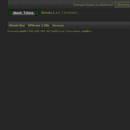
Zobrazit témata za předchozí:
Stránka
1
z
1
[ 13 témat ]
Obsah fóra
»
FPScore 1.35b
»
Servery
Powered by
phpBB
© 2000, 2002, 2005, 2007 phpBB Group Český překlad –
phpBB.cz