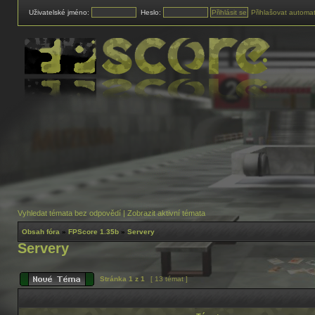
Uživatelské jméno:
Heslo:
Přihlašovat automat
Vyhledat témata bez odpovědí
|
Zobrazit aktivní témata
Obsah fóra
»
FPScore 1.35b
»
Servery
Servery
Stránka
1
z
1
[ 13 témat ]