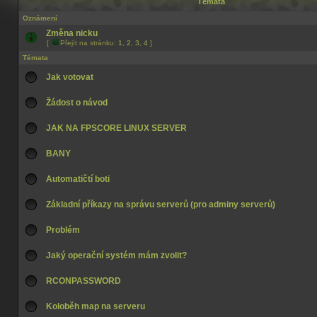
Témata
Oznámení
Změna nicku
[
Přejít na stránku:
1
,
2
,
3
,
4
]
Témata
Jak votovat
Žádost o návod
JAK NA FPSCORE LINUX SERVER
BANY
Automatičtí boti
Základní příkazy na správu serverů (pro adminy serverů)
Problém
Jaký operační systém mám zvolit?
RCONPASSWORD
Koloběh map na serveru