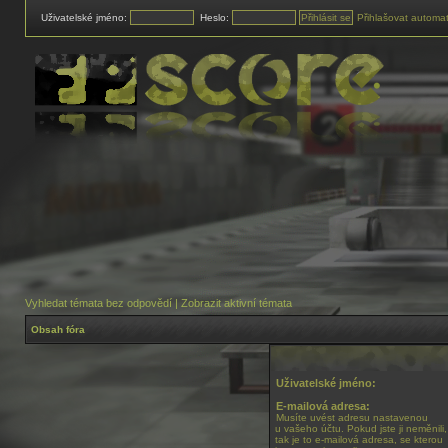
Uživatelské jméno:
Heslo:
Přihlašovat automat
Vyhledat témata bez odpovědí
|
Zobrazit aktivní témata
Obsah fóra
Uživatelské jméno:
E-mailová adresa:
Musíte uvést adresu nastavenou
u vašeho účtu. Pokud jste ji neměnili,
tak je to e-mailová adresa, se kterou