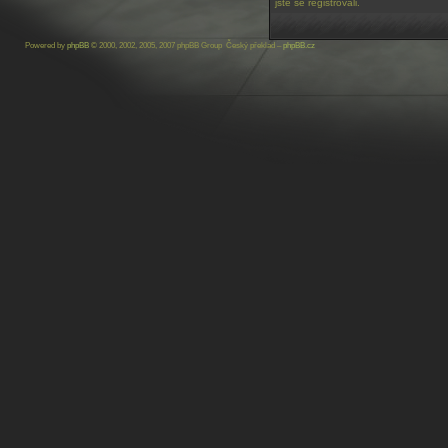
jste se registrovali.
Powered by
phpBB
© 2000, 2002, 2005, 2007 phpBB Group Český překlad –
phpBB.cz