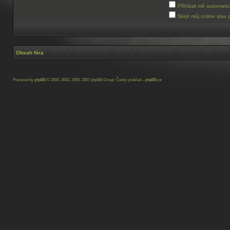
Přihlásit mě automati
Skrýt můj online stav 
Obsah fóra
Powered by
phpBB
© 2000, 2002, 2005, 2007 phpBB Group Český překlad –
phpBB.cz