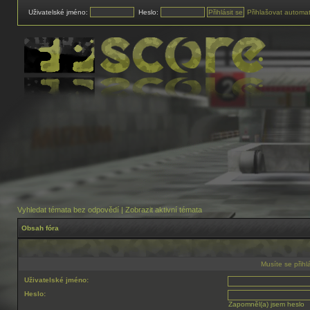
Uživatelské jméno:
Heslo:
Přihlašovat automat
Vyhledat témata bez odpovědí
|
Zobrazit aktivní témata
Obsah fóra
Musíte se přih
Uživatelské jméno:
Heslo:
Zapomněl(a) jsem heslo